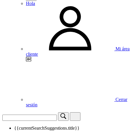
Hola
Mi área
cliente
Cerrar
sesión
{{currentSearchSuggestions.title}}