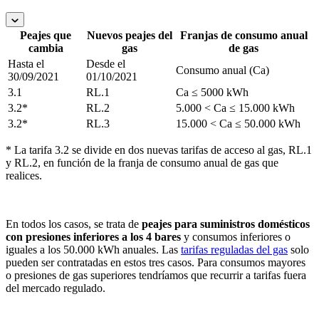
Peajes que
Nuevos peajes del
Franjas de consumo anual
cambia
gas
de gas
Hasta el
Desde el
Consumo anual (Ca)
30/09/2021
01/10/2021
3.1
RL.1
Ca ≤ 5000 kWh
3.2*
RL.2
5.000 < Ca ≤ 15.000 kWh
3.2*
RL.3
15.000 < Ca ≤ 50.000 kWh
* La tarifa 3.2 se divide en dos nuevas tarifas de acceso al gas, RL.1
y RL.2, en función de la franja de consumo anual de gas que
realices.
En todos los casos, se trata de
peajes para suministros domésticos
con presiones inferiores a los 4 bares
y consumos inferiores o
iguales a los 50.000 kWh anuales. Las
tarifas reguladas del gas
solo
pueden ser contratadas en estos tres casos. Para consumos mayores
o presiones de gas superiores tendríamos que recurrir a tarifas fuera
del mercado regulado.