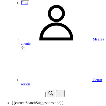
Hola
Mi área
cliente
Cerrar
sesión
{{currentSearchSuggestions.title}}