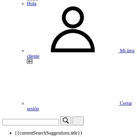
Hola
Mi área
cliente
Cerrar
sesión
{{currentSearchSuggestions.title}}