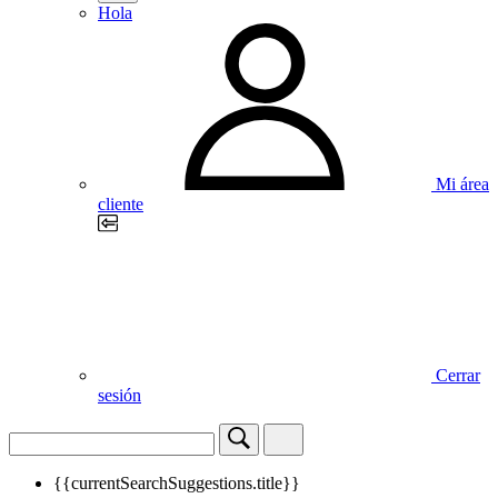
Hola
Mi área
cliente
Cerrar
sesión
{{currentSearchSuggestions.title}}