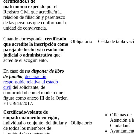
certificados/s de
matrimonio
expedido por el
Registro Civil que acredite/n la
relación de filiación y parentesco
de las personas que conforman la
unidad de convivencia.
Cuando corresponda,
certificado
Obligatorio
Celda de tabla vac
que acredite la inscripción como
pareja de hecho
y/o resolución
judicial o administrativa
que
acredite el acogimiento.
En caso de
no disponer de libro
de familia
,
declaración
responsable relativa al estado
civil
del solicitante, de
conformidad con el modelo que
figura como anexo III de la Orden
ETU/943/2017.
Certificado/volante de
Oficinas de
empadronamiento en vigor
,
Atención a l
individual o conjunto, del titular y
Obligatorio
Ciudadanía
de todos los miembros de
Ayuntamien
la
unidad de convivencia
.