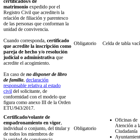
certificados/s de
matrimonio
expedido por el
Registro Civil que acredite/n la
relación de filiación y parentesco
de las personas que conforman la
unidad de convivencia.
Cuando corresponda,
certificado
Obligatorio
Celda de tabla vac
que acredite la inscripción como
pareja de hecho
y/o resolución
judicial o administrativa
que
acredite el acogimiento.
En caso de
no disponer de libro
de familia
,
declaración
responsable relativa al estado
civil
del solicitante, de
conformidad con el modelo que
figura como anexo III de la Orden
ETU/943/2017.
Certificado/volante de
Oficinas de
empadronamiento en vigor
,
Atención a l
individual o conjunto, del titular y
Obligatorio
Ciudadanía
de todos los miembros de
Ayuntamien
la
unidad de convivencia
.