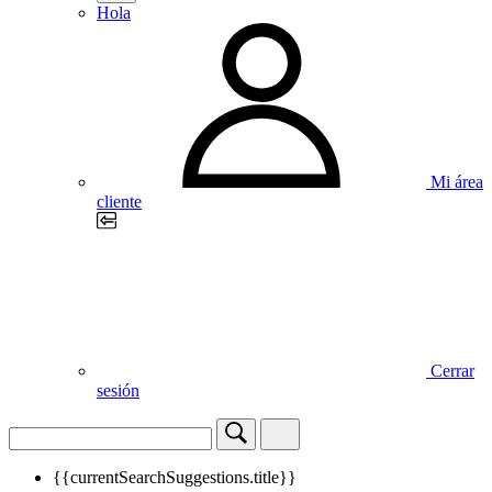
Hola
Mi área
cliente
Cerrar
sesión
{{currentSearchSuggestions.title}}