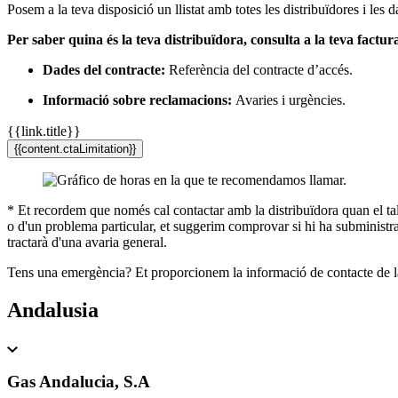
Posem a la teva disposició un llistat amb totes les distribuïdores i les 
Per saber quina és la teva distribuïdora, consulta a la teva factur
Dades del contracte:
Referència del contracte d’accés.
Informació sobre reclamacions:
Avaries i urgències.
{{link.title}}
{{content.ctaLimitation}}
* Et recordem que només cal contactar amb la distribuïdora quan el tall 
o d'un problema particular, et suggerim comprovar si hi ha subministram
tractarà d'una avaria general.
Tens una emergència? Et proporcionem la informació de contacte de la
Andalusia
Gas Andalucia, S.A