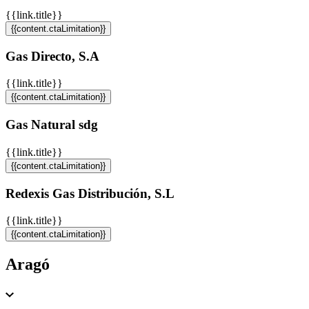
{{link.title}}
{{content.ctaLimitation}}
Gas Directo, S.A
{{link.title}}
{{content.ctaLimitation}}
Gas Natural sdg
{{link.title}}
{{content.ctaLimitation}}
Redexis Gas Distribución, S.L
{{link.title}}
{{content.ctaLimitation}}
Aragó