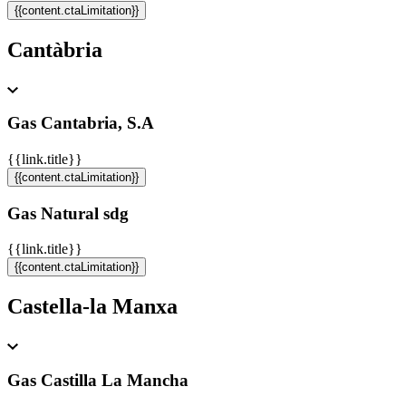
{{content.ctaLimitation}}
Cantàbria
Gas Cantabria, S.A
{{link.title}}
{{content.ctaLimitation}}
Gas Natural sdg
{{link.title}}
{{content.ctaLimitation}}
Castella-la Manxa
Gas Castilla La Mancha