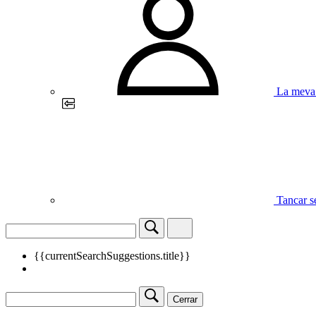
La meva 
Tancar s
{{currentSearchSuggestions.title}}
Cerrar