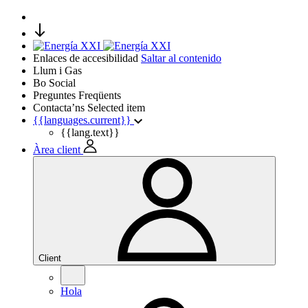
Enlaces de accesibilidad
Saltar al contenido
Llum i Gas
Bo Social
Preguntes Freqüents
Contacta’ns
Selected item
{{languages.current}}
{{lang.text}}
Àrea client
Client
Hola