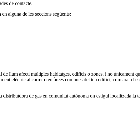
dades de contacte.
a
en alguna de les seccions següents:
de llum afecti múltiples habitatges, edificis o zones, i no únicament qua
ent elèctric al carrer o en àrees comunes del teu edifici, com ara a l'e
 distribuïdora de gas en comunitat autònoma on estigui localitzada la 