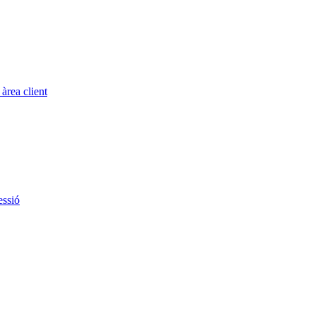
àrea client
essió