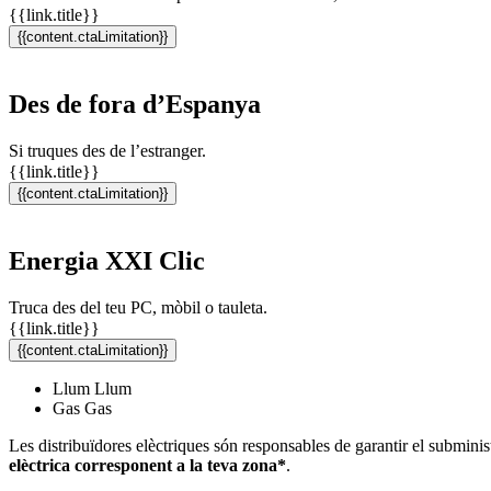
{{link.title}}
{{content.ctaLimitation}}
Des de fora d’Espanya
Si truques des de l’estranger.
{{link.title}}
{{content.ctaLimitation}}
Energia XXI Clic
Truca des del teu PC, mòbil o tauleta.
{{link.title}}
{{content.ctaLimitation}}
Llum
Llum
Gas
Gas
Les distribuïdores elèctriques són responsables de garantir el submini
elèctrica corresponent a la teva zona*
.