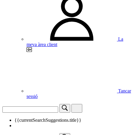
La
meva àrea client
Tancar
sessió
{{currentSearchSuggestions.title}}