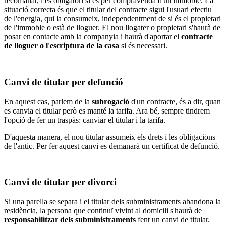
recomanat, i és obligatori si és per compravenda d'un immoble. La
situació correcta és que el titular del contracte sigui l'usuari efectiu
de l'energia, qui la consumeix, independentment de si és el propietari
de l'immoble o està de lloguer. El nou llogater o propietari s'haurà de
posar en contacte amb la companyia i haurà d'aportar el
contracte
de lloguer o l'escriptura de la casa
si és necessari.
Canvi de titular per defunció
En aquest cas, parlem de la
subrogació
d'un contracte, és a dir, quan
es canvia el titular però es manté la tarifa. Ara bé, sempre tindrem
l'opció de fer un traspàs: canviar el titular i la tarifa.
D'aquesta manera, el nou titular assumeix els drets i les obligacions
de l'antic. Per fer aquest canvi es demanarà un certificat de defunció.
Canvi de titular per divorci
Si una parella se separa i el titular dels subministraments abandona la
residència, la persona que continuï vivint al domicili s'haurà de
responsabilitzar dels subministraments
fent un canvi de titular.