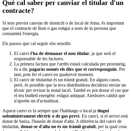
Què cal saber per canviar el titular d'un
contracte?
Si tens previst canviar de domicili o de local de feina, és important
que el contracte de llum o gas estigui a nom de la persona que
consumirà l'energia.
Els passos que cal seguir són senzills:
El canvi
l'ha de demanar el nou titular
, ja que serà el
responsable de les factures.
La primera factura que t'arribi estarà calculada per prorrateig,
és a dir,
pagaràs només els dies que et corresponguin
. Per
tant, pots fer el canvi en qualsevol moment.
El canvi de titularitat és un tràmit gratuït. En alguns casos,
però, és possible que la teva distribuïdora decideixi enviar un
tècnic per revisar la instal·lació. També es pot donar el cas que
el teu butlletí energètic estigui antiquat. Aleshores caldrà que
n'aportis un d'actualitzat.
Aquest canvi es fa sempre que l'habitatge o local ja
tingui
subministrament elèctric o de gas previ
. En canvi, si el servei està
donat de baixa, l'hauràs de donar d'alta. A diferència del canvi de
titularitat,
donar-se d'alta no és un tràmit gratuït
, per la qual cosa