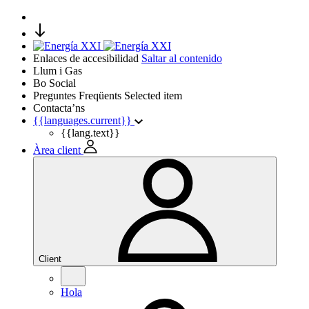
Enlaces de accesibilidad
Saltar al contenido
Llum i Gas
Bo Social
Preguntes Freqüents
Selected item
Contacta’ns
{{languages.current}}
{{lang.text}}
Àrea client
Client
Hola